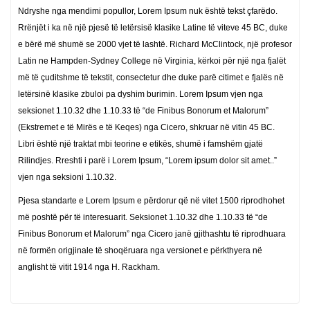
Ndryshe nga mendimi popullor, Lorem Ipsum nuk është tekst çfarëdo.
Rrënjët i ka në një pjesë të letërsisë klasike Latine të viteve 45 BC, duke
e bërë më shumë se 2000 vjet të lashtë. Richard McClintock, një profesor
Latin ne Hampden-Sydney College në Virginia, kërkoi për një nga fjalët
më të çuditshme të tekstit, consectetur dhe duke parë citimet e fjalës në
letërsinë klasike zbuloi pa dyshim burimin. Lorem Ipsum vjen nga
seksionet 1.10.32 dhe 1.10.33 të “de Finibus Bonorum et Malorum”
(Ekstremet e të Mirës e të Keqes) nga Cicero, shkruar në vitin 45 BC.
Libri është një traktat mbi teorine e etikës, shumë i famshëm gjatë
Rilindjes. Rreshti i parë i Lorem Ipsum, “Lorem ipsum dolor sit amet..”
vjen nga seksioni 1.10.32.
Pjesa standarte e Lorem Ipsum e përdorur që në vitet 1500 riprodhohet
më poshtë për të interesuarit. Seksionet 1.10.32 dhe 1.10.33 të “de
Finibus Bonorum et Malorum” nga Cicero janë gjithashtu të riprodhuara
në formën origjinale të shoqëruara nga versionet e përkthyera në
anglisht të vitit 1914 nga H. Rackham.