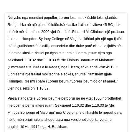
Ndryshe nga mendimi popullor, Lorem Ipsum nuk është tekst çfarëdo.
Rrënjët i ka në një pjesë të letërsisë klasike Latine të viteve 45 BC, duke
e bërë më shumë se 2000 vjet të lashtë. Richard McClintock, një profesor
Latin ne Hampden-Sydney College në Virginia, kërkoi për një nga fjalët
më të çuditshme të tekstit, consectetur dhe duke parë citimet e fjalës në
letërsinë klasike zbuloi pa dyshim burimin. Lorem Ipsum vjen nga
seksionet 1.10.32 dhe 1.10.33 të “de Finibus Bonorum et Malorum”
(Ekstremet e të Mirës e të Keqes) nga Cicero, shkruar në vitin 45 BC.
Libri është një traktat mbi teorine e etikës, shumë i famshëm gjatë
Rilindjes. Rreshti i parë i Lorem Ipsum, “Lorem ipsum dolor sit amet..”
vjen nga seksioni 1.10.32.
Pjesa standarte e Lorem Ipsum e përdorur që në vitet 1500 riprodhohet
më poshtë për të interesuarit. Seksionet 1.10.32 dhe 1.10.33 të “de
Finibus Bonorum et Malorum” nga Cicero janë gjithashtu të riprodhuara
në formën origjinale të shoqëruara nga versionet e përkthyera në
anglisht të vitit 1914 nga H. Rackham.