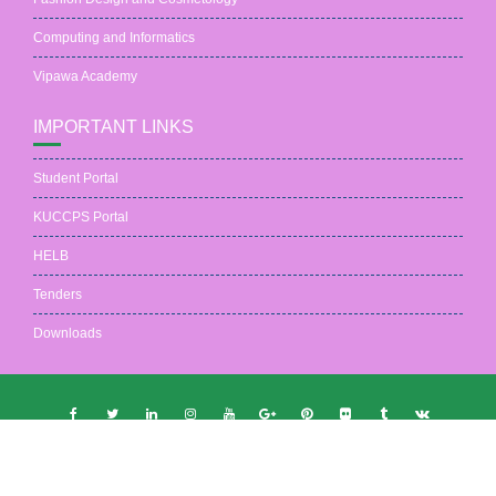
Computing and Informatics
Vipawa Academy
IMPORTANT LINKS
Student Portal
KUCCPS Portal
HELB
Tenders
Downloads
Copyright © 2026 All Rights Reserved | KCNP
Contact Us
|
Admission
|
Coming Events