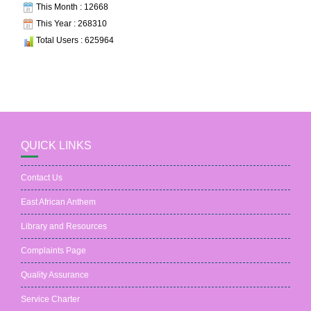
This Month : 12668
This Year : 268310
Total Users : 625964
QUICK LINKS
Contact Us
East African Anthem
Library and Resources
Complaints Page
Quality Assurance
Service Charter