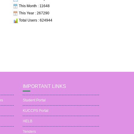
This Month : 11648
This Year : 267290
Total Users : 624944
IMPORTANT LINKS
es
Student Portal
KUCCPS Portal
HELB
Tenders