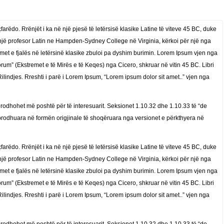
rëdo. Rrënjët i ka në një pjesë të letërsisë klasike Latine të viteve 45 BC, duke
një profesor Latin ne Hampden-Sydney College në Virginia, kërkoi për një nga
timet e fjalës në letërsinë klasike zbuloi pa dyshim burimin. Lorem Ipsum vjen nga
um” (Ekstremet e të Mirës e të Keqes) nga Cicero, shkruar në vitin 45 BC. Libri
ilindjes. Rreshti i parë i Lorem Ipsum, “Lorem ipsum dolor sit amet..” vjen nga
rodhohet më poshtë për të interesuarit. Seksionet 1.10.32 dhe 1.10.33 të “de
prodhuara në formën origjinale të shoqëruara nga versionet e përkthyera në
rëdo. Rrënjët i ka në një pjesë të letërsisë klasike Latine të viteve 45 BC, duke
një profesor Latin ne Hampden-Sydney College në Virginia, kërkoi për një nga
timet e fjalës në letërsinë klasike zbuloi pa dyshim burimin. Lorem Ipsum vjen nga
um” (Ekstremet e të Mirës e të Keqes) nga Cicero, shkruar në vitin 45 BC. Libri
ilindjes. Rreshti i parë i Lorem Ipsum, “Lorem ipsum dolor sit amet..” vjen nga