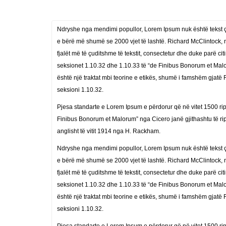
Ndryshe nga mendimi popullor, Lorem Ipsum nuk është tekst çfa
e bërë më shumë se 2000 vjet të lashtë. Richard McClintock, 
fjalët më të çuditshme të tekstit, consectetur dhe duke parë ci
seksionet 1.10.32 dhe 1.10.33 të “de Finibus Bonorum et Malor
është një traktat mbi teorine e etikës, shumë i famshëm gjatë R
seksioni 1.10.32.
Pjesa standarte e Lorem Ipsum e përdorur që në vitet 1500 rip
Finibus Bonorum et Malorum” nga Cicero janë gjithashtu të ri
anglisht të vitit 1914 nga H. Rackham.
Ndryshe nga mendimi popullor, Lorem Ipsum nuk është tekst çfa
e bërë më shumë se 2000 vjet të lashtë. Richard McClintock, 
fjalët më të çuditshme të tekstit, consectetur dhe duke parë ci
seksionet 1.10.32 dhe 1.10.33 të “de Finibus Bonorum et Malor
është një traktat mbi teorine e etikës, shumë i famshëm gjatë R
seksioni 1.10.32.