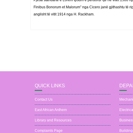
Pjesa standarte e Lorem Ipsum e përdorur që në vitet 1500 rip
Finibus Bonorum et Malorum” nga Cicero janë gjithashtu të ri
anglisht të vitit 1914 nga H. Rackham.
QUICK LINKS
DEPA
Contact Us
Mechani
East African Anthem
Electric
Library and Resources
Busines
Complaints Page
Building