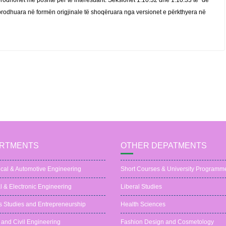
rodhohet më poshtë për të interesuarit. Seksionet 1.10.32 dhe 1.10.33 të “de
prodhuara në formën origjinale të shoqëruara nga versionet e përkthyera në
RTMENTS
OTHER DEPATMENTS
cal & Automotive Engineering
Short Courses & University Programm
al & Electronic Engineering
Liberal Studies
s Studies and Entrepreneurship
Health Sciences
 and Civil Engineering
Fashion Design and Cosmetology